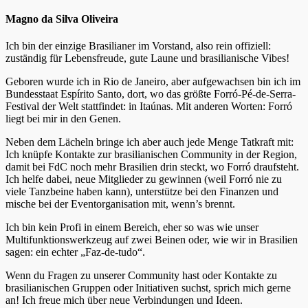
Magno da Silva Oliveira
Ich bin der einzige Brasilianer im Vorstand, also rein offiziell:
zuständig für Lebensfreude, gute Laune und brasilianische Vibes!
Geboren wurde ich in Rio de Janeiro, aber aufgewachsen bin ich im
Bundesstaat Espírito Santo, dort, wo das größte Forró-Pé-de-Serra-
Festival der Welt stattfindet: in Itaúnas. Mit anderen Worten: Forró
liegt bei mir in den Genen.
Neben dem Lächeln bringe ich aber auch jede Menge Tatkraft mit:
Ich knüpfe Kontakte zur brasilianischen Community in der Region,
damit bei FdC noch mehr Brasilien drin steckt, wo Forró draufsteht.
Ich helfe dabei, neue Mitglieder zu gewinnen (weil Forró nie zu
viele Tanzbeine haben kann), unterstütze bei den Finanzen und
mische bei der Eventorganisation mit, wenn’s brennt.
Ich bin kein Profi in einem Bereich, eher so was wie unser
Multifunktionswerkzeug auf zwei Beinen oder, wie wir in Brasilien
sagen: ein echter „Faz-de-tudo“.
Wenn du Fragen zu unserer Community hast oder Kontakte zu
brasilianischen Gruppen oder Initiativen suchst, sprich mich gerne
an! Ich freue mich über neue Verbindungen und Ideen.