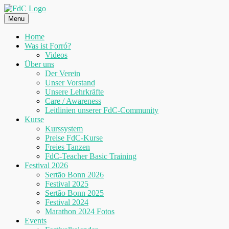
Skip
to
Menu
content
Home
Was ist Forró?
Videos
Über uns
Der Verein
Unser Vorstand
Unsere Lehrkräfte
Care / Awareness
Leitlinien unserer FdC-Community
Kurse
Kurssystem
Preise FdC-Kurse
Freies Tanzen
FdC-Teacher Basic Training
Festival 2026
Sertão Bonn 2026
Festival 2025
Sertão Bonn 2025
Festival 2024
Marathon 2024 Fotos
Events