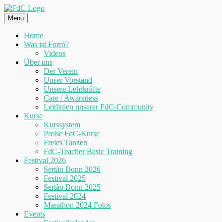
Skip
to
Menu
content
Home
Was ist Forró?
Videos
Über uns
Der Verein
Unser Vorstand
Unsere Lehrkräfte
Care / Awareness
Leitlinien unserer FdC-Community
Kurse
Kurssystem
Preise FdC-Kurse
Freies Tanzen
FdC-Teacher Basic Training
Festival 2026
Sertão Bonn 2026
Festival 2025
Sertão Bonn 2025
Festival 2024
Marathon 2024 Fotos
Events