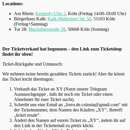
Locations:
Am Rhein:
Kennedy-Ufer 2
, Köln (Freitag 14:00-18:00 Uhr)
Bürgerhaus Kalk:
Kalk-Mülheimer Str. 58
, 51103 Köln
(Freitag+Samstag)
Tor 28:
Machabäerstraße 28
, 50668 Köln (Sonntag)
Der Ticketverkauf hat begonnen – den Link zum Ticketshop
findet ihr oben!
Ticket-Rückgabe und Umtausch:
Wir nehmen keine bereits gezahlten Tickets zurück! Aber ihr könnt
das Ticket leicht übertragen:
Verkauft das Ticket an XY (Nutzt unsere Telegram
Austauschgruppe , falls ihr noch ein Ticket oder einen
Abnehmer für euer Ticket sucht).
Schreibt uns eine Email an „forro.de.colonia@gmail.com“ mit
der Ticketnummer, dem Namen des Käufers „XY“, Betreff:
„ticket resale“.
Ändert den Namen auf eurem Ticket zu „XY“, indem ihr auf
den Link in der Ticketemail zu pretix klickt.