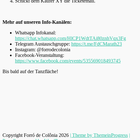
Schickt dem Käufer XY die Ticketemail.
Mehr auf unseren Info-Kanälen:
Whatsapp Infokanal:
https://chat.whatsapp.com/HlCP1WdtTAi80znhVqx3Fg
Telegram Austauschgruppe:
https://t.me/FdCMarath23
Instagram: @forrodecolonia
Facebook-Veranstaltung:
https://www.facebook.com/events/535569018493745
Bis bald auf der Tanzfläche!
Copyright Forró de Colônia 2026
| Theme by ThemeinProgress
|