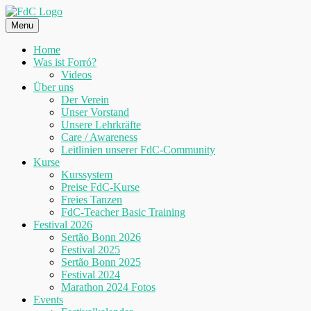
Skip
to
Menu
content
Home
Was ist Forró?
Videos
Über uns
Der Verein
Unser Vorstand
Unsere Lehrkräfte
Care / Awareness
Leitlinien unserer FdC-Community
Kurse
Kurssystem
Preise FdC-Kurse
Freies Tanzen
FdC-Teacher Basic Training
Festival 2026
Sertão Bonn 2026
Festival 2025
Sertão Bonn 2025
Festival 2024
Marathon 2024 Fotos
Events