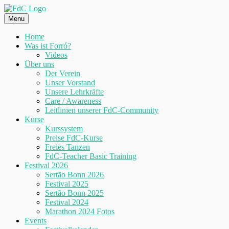
Skip
to
Menu
content
Home
Was ist Forró?
Videos
Über uns
Der Verein
Unser Vorstand
Unsere Lehrkräfte
Care / Awareness
Leitlinien unserer FdC-Community
Kurse
Kurssystem
Preise FdC-Kurse
Freies Tanzen
FdC-Teacher Basic Training
Festival 2026
Sertão Bonn 2026
Festival 2025
Sertão Bonn 2025
Festival 2024
Marathon 2024 Fotos
Events